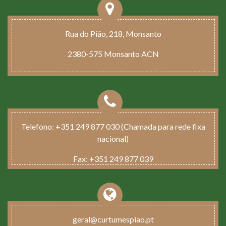
Rua do Pião, 218, Monsanto
2380-575 Monsanto ACN
Telefono:
+351 249 877 030 (Chamada para rede fixa
nacional)
Fax:
+351 249 877 039
geral@curtumespiao.pt