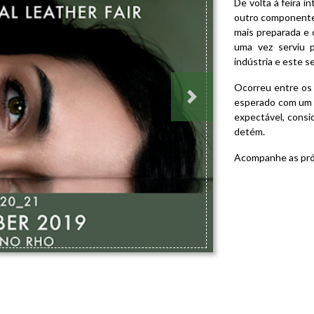
De volta à feira i
outro componente,
mais preparada e
uma vez serviu p
indústria e este s
Ocorreu entre os
esperado com um n
Next
expectável, consi
detém.
Acompanhe as pró