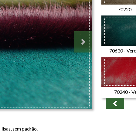
70220 -
Next
70630 - Ver
70240 - V
Previous
 lisas, sem padrão.