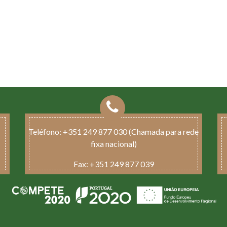
Teléfono:
+351 249 877 030 (Chamada para rede
fixa nacional)
Fax:
+351 249 877 039