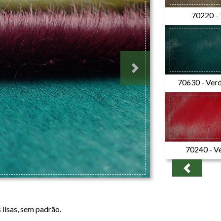
70220 -
Next
70630 - Ver
70240 - V
Previous
 lisas, sem padrão.