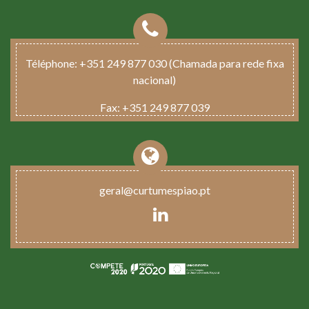
Téléphone:
+351 249 877 030 (Chamada para rede fixa
nacional)
Fax:
+351 249 877 039
geral@curtumespiao.pt