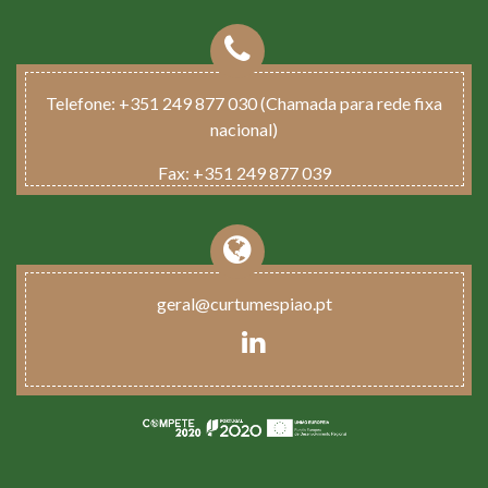
Telefone:
+351 249 877 030 (Chamada para rede fixa
nacional)
Fax:
+351 249 877 039
geral@curtumespiao.pt