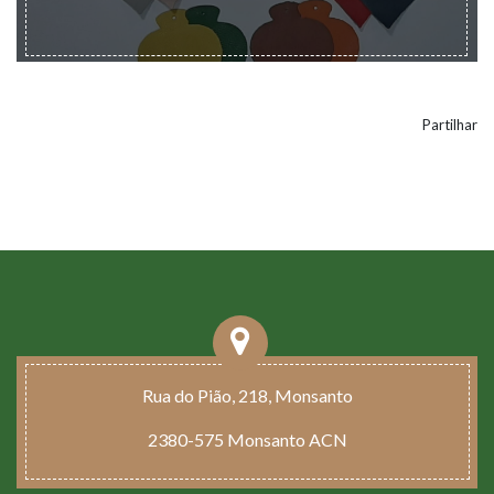
Partilhar
Rua do Pião, 218, Monsanto
2380-575 Monsanto ACN