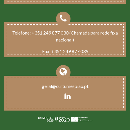
Telefone:
+351 249 877 030 (Chamada para rede fixa
nacional)
Fax:
+351 249 877 039
geral@curtumespiao.pt