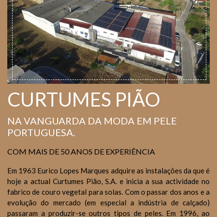
CURTUMES PIÃO
NA VANGUARDA DA MODA EM PELE
PORTUGUESA.
COM MAIS DE 50 ANOS DE EXPERIÊNCIA
Em 1963 Eurico Lopes Marques adquire as instalações da que é
hoje a actual Curtumes Pião, S.A. e inicia a sua actividade no
fabrico de couro vegetal para solas. Com o passar dos anos e a
evolução do mercado (em especial a indústria de calçado)
passaram a produzir-se outros tipos de peles. Em 1996, ao