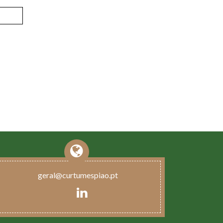
Registar
geral@curtumespiao.pt