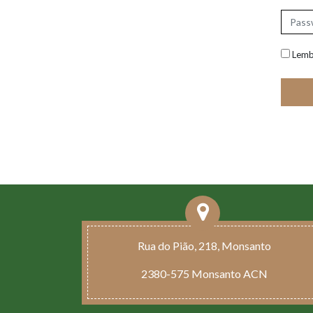
Lemb
Rua do Pião, 218, Monsanto
2380-575 Monsanto ACN