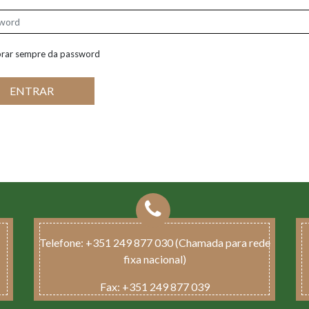
Recuperar password
|
rar sempre da password
ENTRAR
Telefone:
+351 249 877 030 (Chamada para rede
fixa nacional)
Fax:
+351 249 877 039