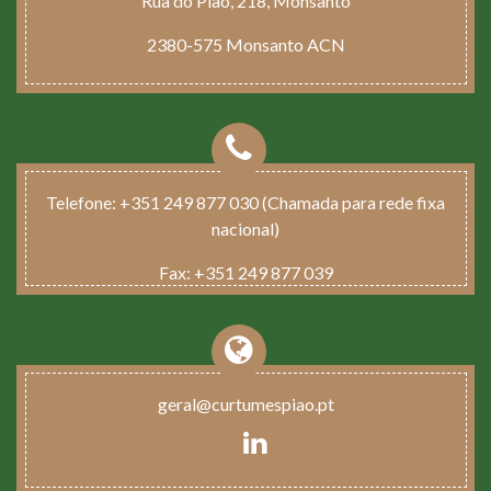
Rua do Pião, 218, Monsanto
2380-575 Monsanto ACN
Telefone:
+351 249 877 030 (Chamada para rede fixa
nacional)
Fax:
+351 249 877 039
geral@curtumespiao.pt