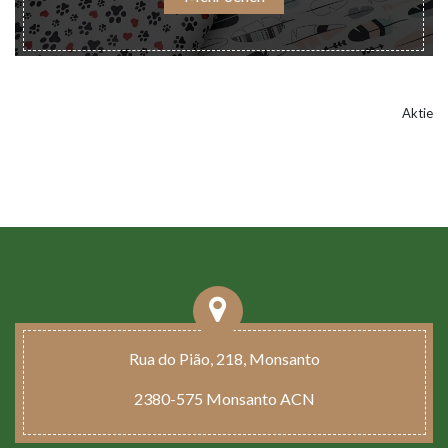
Aktie
Rua do Pião, 218, Monsanto
2380-575 Monsanto ACN