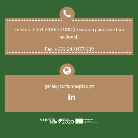
Telefon:
+351 249 877 030 (Chamada para rede fixa
nacional)
Fax:
+351 249 877 039
geral@curtumespiao.pt