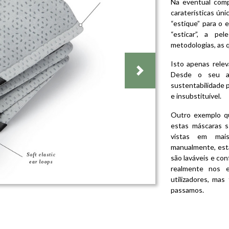
Na eventual com
caraterísticas ún
“estique” para o 
“esticar”, a p
metodologias, as 
Isto apenas rele
Desde o seu ar
Next
sustentabilidade 
e insubstituível.
Outro exemplo qu
estas máscaras s
vistas em ma
manualmente, est
são laváveis e co
realmente nos 
utilizadores, ma
passamos.