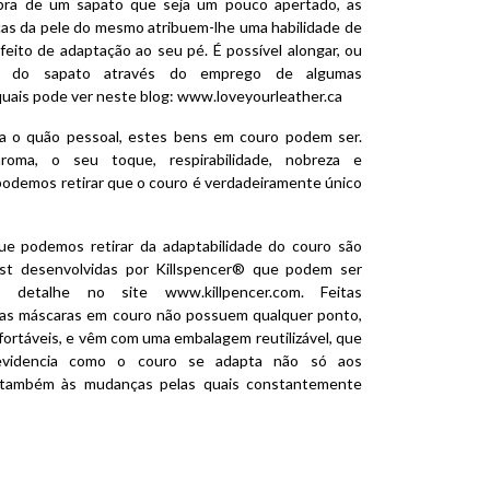
pra de um sapato que seja um pouco apertado, as
icas da pele do mesmo atribuem-lhe uma habilidade de
efeito de adaptação ao seu pé. É possível alongar, ou
ele do sapato através do emprego de algumas
quais pode ver neste blog:
www.loveyourleather.ca
va o quão pessoal, estes bens em couro podem ser.
oma, o seu toque, respirabilidade, nobreza e
podemos retirar que o couro é verdadeiramente único
e podemos retirar da adaptabilidade do couro são
st desenvolvidas por Killspencer® que podem ser
is detalhe no site
www.killpencer.com
. Feitas
as máscaras em couro não possuem qualquer ponto,
nfortáveis, e vêm com uma embalagem reutilizável, que
evidencia como o couro se adapta não só aos
s também às mudanças pelas quais constantemente