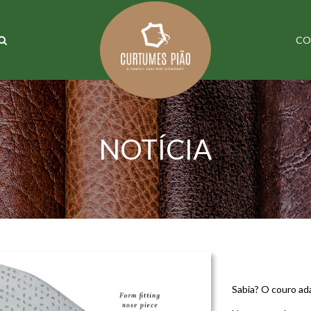
CO
NOTÍCIA
COURO –
Sabia? O couro ad