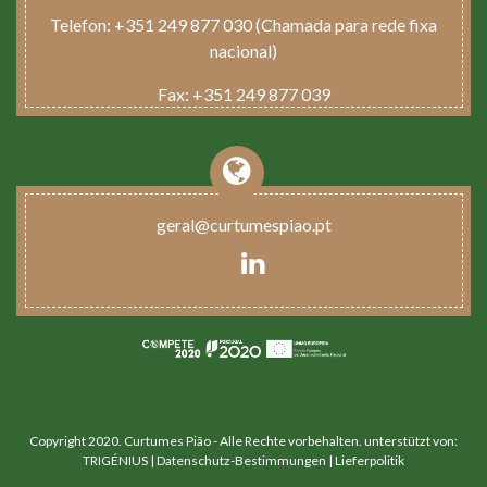
Telefon:
+351 249 877 030 (Chamada para rede fixa
nacional)
Fax:
+351 249 877 039
geral@curtumespiao.pt
Copyright 2020. Curtumes Pião - Alle Rechte vorbehalten. unterstützt von:
TRIGÉNIUS
|
Datenschutz-Bestimmungen |
Lieferpolitik